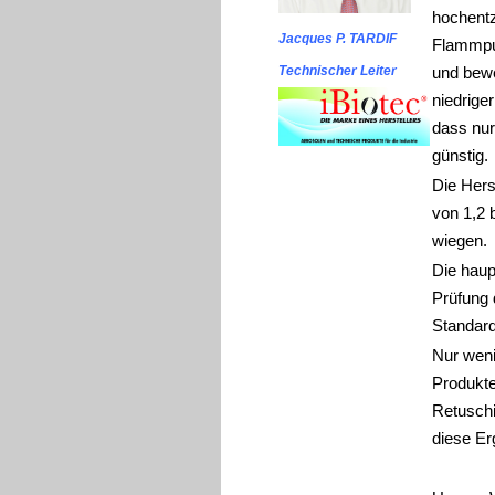
hochentz
Jacques P. TARDIF
Flammpun
Technischer Leiter
und bewe
niedrige
dass nur
günstig.
Die Hers
von 1,2 
wiegen.
Die haup
Prüfung 
Standard
Nur wenig
Produkte
Retuschi
diese Er