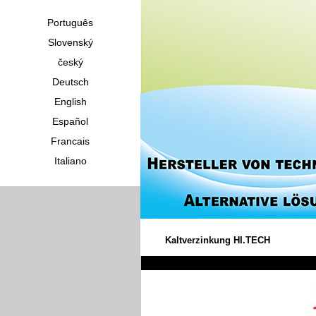
Português
Slovenský
český
Deutsch
English
Español
Francais
Italiano
Kaltverzinkung HI.TECH