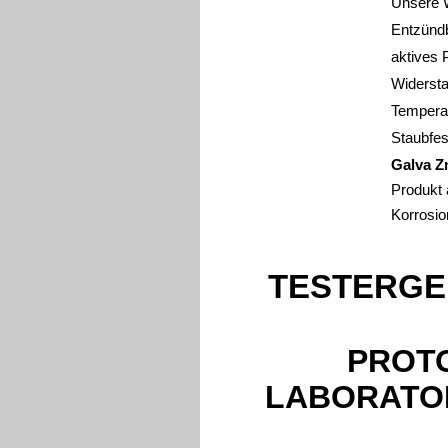
Unsere W
Entzündb
aktives 
Widersta
Tempera
Staubfes
Galva Z
Produkt 
Korrosio
TESTERGE
PROTO
LABORATOR