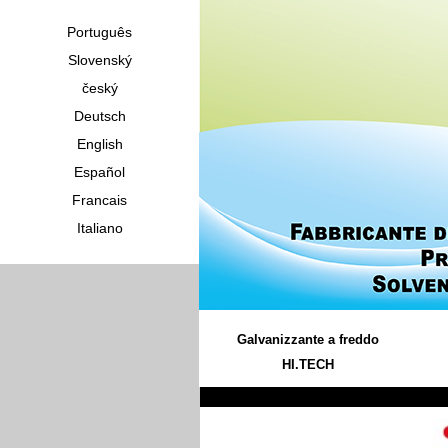
Português
Slovenský
český
Deutsch
English
Español
Francais
Italiano
Galvanizzante a freddo
HI.TECH