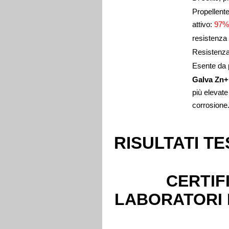
Propellent
attivo:
97%
resistenza 
Resistenza
Esente da 
Galva Zn+
più elevate
corrosione
RISULTATI TES
CERTIF
LABORATORI I