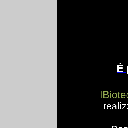
È 
IBiote
realiz