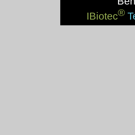
Benv
®
IBiotec
Te