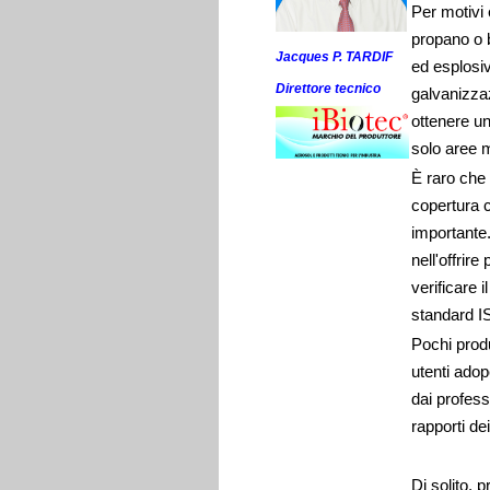
Per motivi 
propano o b
Jacques P. TARDIF
ed esplosiv
Direttore tecnico
galvanizzaz
ottenere un
solo aree mo
È raro che 
copertura c
importante.
nell'offrir
verificare 
standard I
Pochi produ
utenti adop
dai profess
rapporti dei
Di solito, p