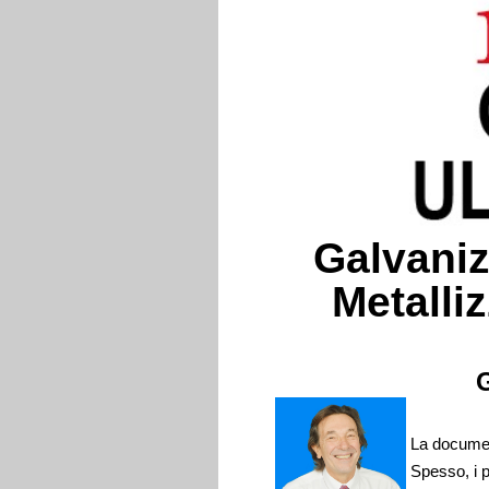
Galvaniz
Metalliz
G
La documen
Spesso, i p