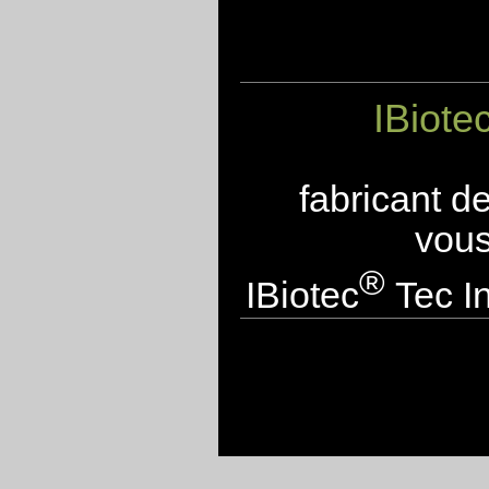
IBiote
fabricant d
vous
®
IBiotec
Tec In